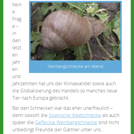
Kein
e
Frag
e –
in
den
letzt
en
Jahr
Weinbergschnecke am Abend
en
und
Jahrzehnten hat uns der Klimawandel sowie auch
die Globalisierung des Handels so manches neue
Tier nach Europa gebracht.
Bei den Schnecken war das eher unerfreulich –
denn sowohl die
Spanische Wegschnecke
als auch
später die
Gefleckte Weinbergschnecke
sind nicht
unbedingt Freunde der Gärtner unter uns…