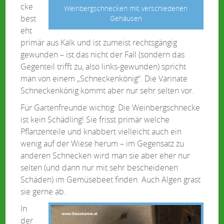
cke
Weinbergschnecken mit verschiedenen
best
Gehäusen
eht
primär aus Kalk und ist zumeist rechtsgängig
gewunden – ist das nicht der Fall (sondern das
Gegenteil trifft zu, also links-gewunden) spricht
man von einem „Schneckenkönig“. Die Varinate
Schneckenkönig kommt aber nur sehr selten vor.
Für Gartenfreunde wichtig: Die Weinbergschnecke
ist kein Schädling! Sie frisst primär welche
Pflanzenteile und knabbert vielleicht auch ein
wenig auf der Wiese herum – im Gegensatz zu
anderen Schnecken wird man sie aber eher nur
selten (und dann nur mit sehr bescheidenen
Schäden) im Gemüsebeet finden. Auch Algen grast
sie gerne ab.
In
der