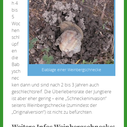
h 4
bis
5
Woc
hen
schl
üpf
en
die
Bab
Eiablage einer Weinbergschnecke
ysch
nec
ken dann und sind nach 2 bis 3 Jahren auch
geschlechtsreif. Die Überlebensrate der Jungtiere
ist aber eher gering – eine „Schneckeninvasion“
seitens Weinbergschnecke (zumindest der
„Originalversion“) ist nicht zu befürchten.