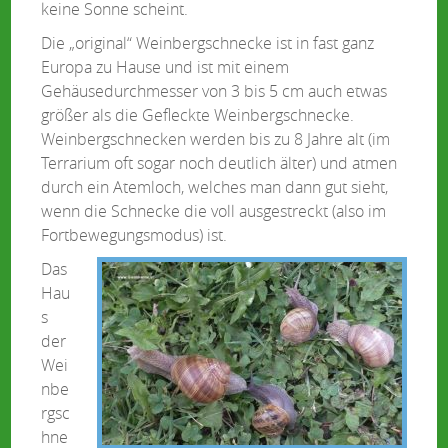
keine Sonne scheint.
Die „original“ Weinbergschnecke ist in fast ganz
Europa zu Hause und ist mit einem
Gehäusedurchmesser von 3 bis 5 cm auch etwas
größer als die Gefleckte Weinbergschnecke.
Weinbergschnecken werden bis zu 8 Jahre alt (im
Terrarium oft sogar noch deutlich älter) und atmen
durch ein Atemloch, welches man dann gut sieht,
wenn die Schnecke die voll ausgestreckt (also im
Fortbewegungsmodus) ist.
Das
Hau
s
der
Wei
nbe
rgsc
hne