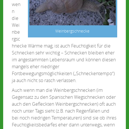
wen
n
die
Wei
Weinbergschnecke
nbe
rgsc
hnecke Wärme mag, ist auch Feuchtigkeit für die
Schnecken sehr wichtig – Schnecken bleiben eher
im angestammten Lebensraum und können diesen
mangels eher niedriger
Fortbewegungsmöglichkeiten („Schneckentempo“)
ja auch nicht so rasch verlassen.
Auch wenn man die Weinbergschnecken (im
Gegensatz zu den Spanischen Wegschnecken oder
auch den Gefleckten Weinbergschnecken) oft auch
noch unter Tags sieht (z.B. nach Regenfällen und
bei noch niedrigen Temperaturen) sind sie ob ihres
Feuchtigkeitsbedarfes eher dann unterwegs, wenn