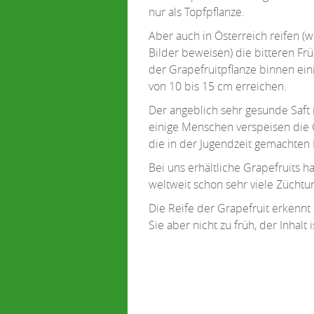
nur als Topfpflanze.
Aber auch in Österreich reifen (w
Bilder beweisen) die bitteren Fr
der Grapefruitpflanze binnen ei
von 10 bis 15 cm erreichen.
Der angeblich sehr gesunde Saft i
einige Menschen verspeisen die G
die in der Jugendzeit gemachten
Bei uns erhältliche Grapefruits h
weltweit schon sehr viele Zücht
Die Reife der Grapefruit erkenn
Sie aber nicht zu früh, der Inhalt