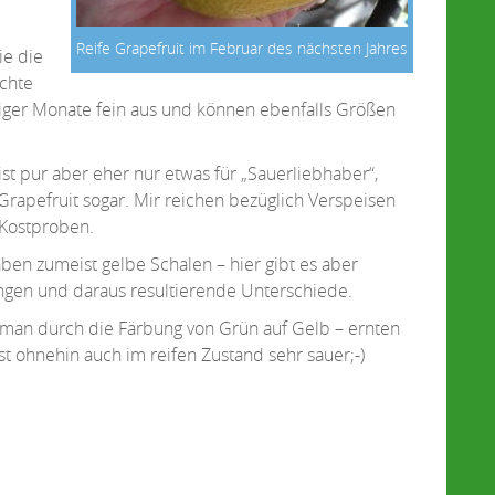
Reife Grapefruit im Februar des nächsten Jahres
ie die
üchte
niger Monate fein aus und können ebenfalls Größen
st pur aber eher nur etwas für „Sauerliebhaber“,
rapefruit sogar. Mir reichen bezüglich Verspeisen
 Kostproben.
aben zumeist gelbe Schalen – hier gibt es aber
ungen und daraus resultierende Unterschiede.
t man durch die Färbung von Grün auf Gelb – ernten
 ist ohnehin auch im reifen Zustand sehr sauer;-)