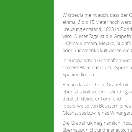
Wikipedia meint auch, dass der
einmal 6 bis 15 Meter hoch werd
Kreuzung entstand, 1823 in Flori
wird. Dieser Tage ist die Grapef
– China, Vietnam, Mexiko, Südafri
oder Südamerika kultivieren die 
In europäischen Geschäften wir
zumeist Ware aus Israel, Zypern 
Spanien finden.
Bei uns lässt sich die Grapefruit
ebenfalls kultivieren – allerdings 
deutlich kleinerer Form und
idealerweise von Besitzern eines
Glashauses bzw. eines Wintergart
Die Grapefruit mag nämlich Frost
überhaupt nicht und eignet sich 