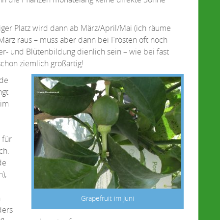
itiger Platz wird dann ab März/April/Mai (ich räume
ärz raus – muss aber dann bei Frösten oft noch
er- und Blütenbildung dienlich sein – wie bei fast
schon ziemlich großartig!
rde
ngt
eim
 für
ch.
de
),
n
Grapefruit im Juni
ders