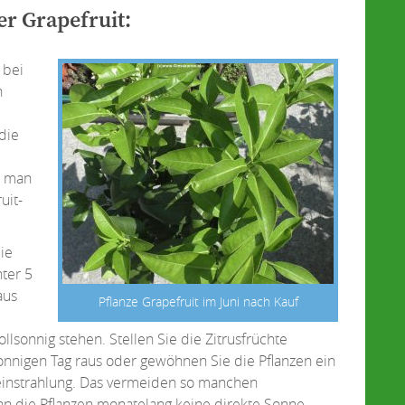
er Grapefruit:
 bei
n
die
n man
uit-
ie
ter 5
aus
Pflanze Grapefruit im Juni nach Kauf
llsonnig stehen. Stellen Sie die Zitrusfrüchte
onnigen Tag raus oder gewöhnen Sie die Pflanzen ein
einstrahlung. Das vermeiden so manchen
n die Pflanzen monatelang keine direkte Sonne