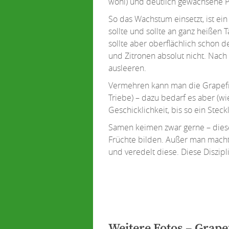
wohl) und deutlich gewachsene P
So das Wachstum einsetzt, ist e
sollte und sollte an ganz heißen 
sollte aber oberflächlich schon
und Zitronen absolut nicht. Nach
ausleeren.
Vermehren kann man die Grapefru
Triebe) – dazu bedarf es aber (wi
Geschicklichkeit, bis so ein Steck
Samen keimen zwar gerne – dies
Früchte bilden. Außer man macht
und veredelt diese. Diese Diszipl
Weitere Fotos – Grapef