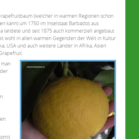
 Grapefruitbaum (welcher in warmen Regionen schon
en kann) um 1750 im Inselstaat Barbados aus
da landete und seit 1875 auch kommerziell angebaut
ruit wohl in allen warmen Gegenden der Welt in Kultur
ka, USA und auch weitere Länder in Afrika, Asien
Grapefruit.
d man
oder
in
en.
somit