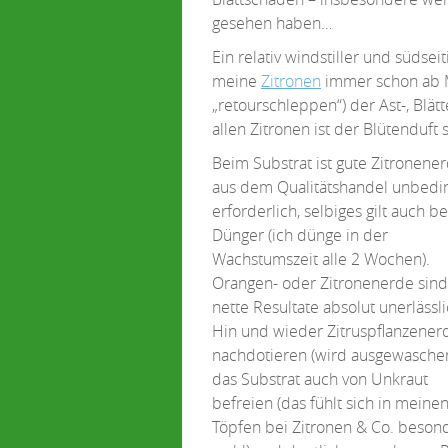
gesehen haben…
Ein relativ windstiller und südse
meine
Zitronen
immer schon ab M
„retourschleppen“) der Ast-, Blätt
allen Zitronen ist der Blütenduft 
Beim Substrat ist gute Zitronene
aus dem Qualitätshandel unbedi
erforderlich, selbiges gilt auch b
Dünger (ich dünge in der
Wachstumszeit alle 2 Wochen).
Orangen- oder Zitronenerde sind
nette Resultate absolut unerlässli
Hin und wieder Zitruspflanzener
nachdotieren (wird ausgewaschen
das Substrat auch von Unkraut
befreien (das fühlt sich in meine
Töpfen bei Zitronen & Co. beson