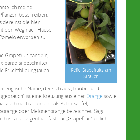
nnte ich meine
Pflanzen beschreiben.
s dereinst die hier
mit den Weg nach Hause
e Pomelo erworben zu
ine Grapefruit handeln,
x paradisi beschriftet.
ie Fruchtbildung (auch
Reife Grapefruits am
Strauch
der englische Name, der sich aus „Traube“ und
tgebrauch) ist eine Kreuzung aus einer
Orange
sowie
al auch noch ab und an als Adamsapfel,
isorange oder Melonenorange bezeichnet. Sagt
h ist aber eigentlich fast nur „Grapefruit“ üblich.