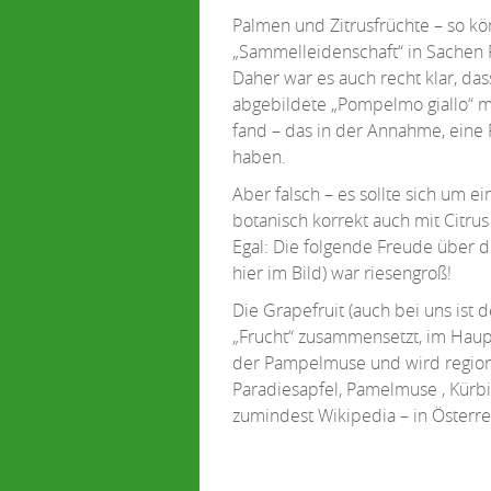
Palmen und Zitrusfrüchte – so kö
„Sammelleidenschaft“ in Sachen 
Daher war es auch recht klar, das
abgebildete „Pompelmo giallo“ 
fand – das in der Annahme, ein
haben.
Aber falsch – es sollte sich um e
botanisch korrekt auch mit Citrus 
Egal: Die folgende Freude über d
hier im Bild) war riesengroß!
Die Grapefruit (auch bei uns ist 
„Frucht“ zusammensetzt, im Haup
der Pampelmuse und wird region
Paradiesapfel, Pamelmuse , Kürb
zumindest Wikipedia – in Österreic