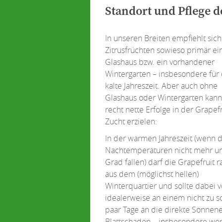
Standort und Pflege d
In unseren Breiten empfiehlt sich
Zitrusfrüchten sowieso primär ei
Glashaus bzw. ein vorhandener
Wintergarten – insbesondere für 
kalte Jahreszeit. Aber auch ohne
Glashaus oder Wintergarten kan
recht nette Erfolge in der Grapefr
Zucht erzielen:
In der warmen Jahreszeit (wenn d
Nachtemperaturen nicht mehr un
Grad fallen) darf die Grapefruit r
aus dem (möglichst hellen)
Winterquartier und sollte dabei vo
idealerweise an einem nicht zu s
paar Tage an die direkte Sonnen
Blattschaden – insbesondere wen