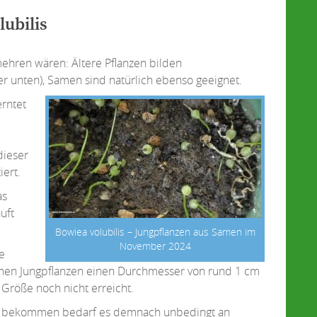
ubilis
hren wären: Ältere Pflanzen bilden
er unten), Samen sind natürlich ebenso geeignet.
rntet
dieser
ert.
as
uft
Bowiea volubilis – Jungpflanzen aus Samen im
November 2024
e
nen Jungpflanzen einen Durchmesser von rund 1 cm
 Größe noch nicht erreicht.
zu bekommen bedarf es demnach unbedingt an