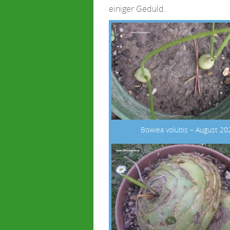
einiger Geduld.
Bowiea volubis – August 20