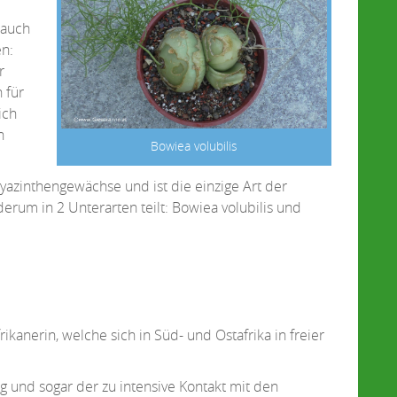
 auch
n:
r
 für
ich
n
Bowiea volubilis
yazinthengewächse und ist die einzige Art der
erum in 2 Unterarten teilt: Bowiea volubilis und
ikanerin, welche sich in Süd- und Ostafrika in freier
ig und sogar der zu intensive Kontakt mit den