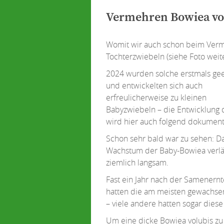
Vermehren Bowiea vol
Womit wir auch schon beim Verme
Tochterzwiebeln (siehe Foto weit
2024 wurden solche erstmals gee
und entwickelten sich auch
erfreulicherweise zu kleinen
Babyzwiebeln – die Entwicklung 
wird hier auch folgend dokumenti
Schon sehr bald war zu sehen: D
Wachstum der Baby-Bowiea verlä
ziemlich langsam.
Fast ein Jahr nach der Samenernt
hatten die am meisten gewachse
– viele andere hatten sogar diese
Um eine dicke Bowiea volubis 