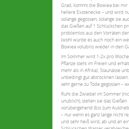
Grad, kommt die Bowiea bei mir 
hellere Exotenecke – und wird n
solange gegossen, solange sie au
das Gießen auf 1 Schlückchen pro
problemlos aus den Vorräten der
(wohl würde es auch noch ein weni
Bowiea volubilis wieder in den G
Im Sommer wird 1-2x pro Woche (
Pflanze steht im Freien und erhä
mehr als in Afrika). Staunässe 
unbedingt gut abtrocknen lassen
sehr gerne zu Tode gegossen – wen
Ruht die Zwiebel im Sommer (nic
unüblich), stellen sie das Gießen
vorübergehend (bis zum Austrieb
– nur wenn es ganz lange nicht r
und sehr heiß wird, ab und an ei
Schlückchen Wasser verabreiche