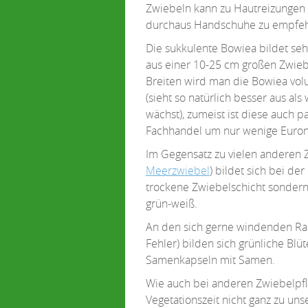
Zwiebeln kann zu Hautreizungen 
durchaus Handschuhe zu empfeh
Die sukkulente Bowiea bildet se
aus einer 10-25 cm großen Zwieb
Breiten wird man die Bowiea volub
(sieht so natürlich besser aus al
wächst), zumeist ist diese auch 
Fachhandel um nur wenige Euron
Im Gegensatz zu vielen anderen Z
Meerzwiebel
) bildet sich bei de
trockene Zwiebelschicht sondern 
grün-weiß.
An den sich gerne windenden Rank
Fehler) bilden sich grünliche Blüte
Samenkapseln mit Samen.
Wie auch bei anderen Zwiebelpfl
Vegetationszeit nicht ganz zu un