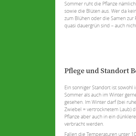
Sommer ruht die Pflanze nämlich
sowie die Blüten aus. Wer da kein
zum Blühen oder die Samen zur R
quasi dauergrün sind – auch nicht
Pflege und Standort B
Ein sonniger Standort ist sowohl 
Sommer als auch im Winter gern
gesehen. Im Winter darf (bei ruh
Zwiebel = vertrocknetem Laub) d
Pflanze aber auch in ein dünkler
verbracht werden.
Fallen die Temperaturen unter 1