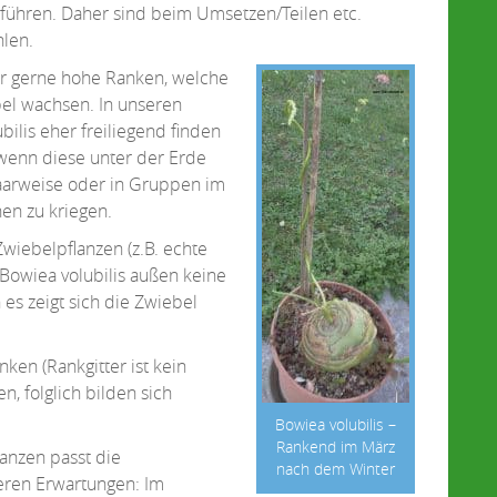
führen. Daher sind beim Umsetzen/Teilen etc.
len.
hr gerne hohe Ranken, welche
el wachsen. In unseren
ilis eher freiliegend finden
s wenn diese unter der Erde
paarweise oder in Gruppen im
en zu kriegen.
wiebelpflanzen (z.B. echte
r Bowiea volubilis außen keine
es zeigt sich die Zwiebel
en (Rankgitter ist kein
n, folglich bilden sich
Bowiea volubilis –
Rankend im März
anzen passt die
nach dem Winter
seren Erwartungen: Im