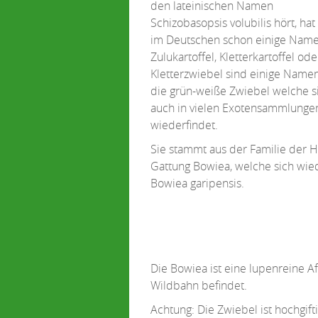
den lateinischen Namen
Schizobasopsis volubilis hört, hat
im Deutschen schon einige Name
Zulukartoffel, Kletterkartoffel ode
Kletterzwiebel sind einige Namen
die grün-weiße Zwiebel welche s
auch in vielen Exotensammlunge
wiederfindet.
Sie stammt aus der Familie der H
Gattung Bowiea, welche sich wied
Bowiea garipensis.
Die Bowiea ist eine lupenreine Afr
Wildbahn befindet.
Achtung: Die Zwiebel ist hochgift