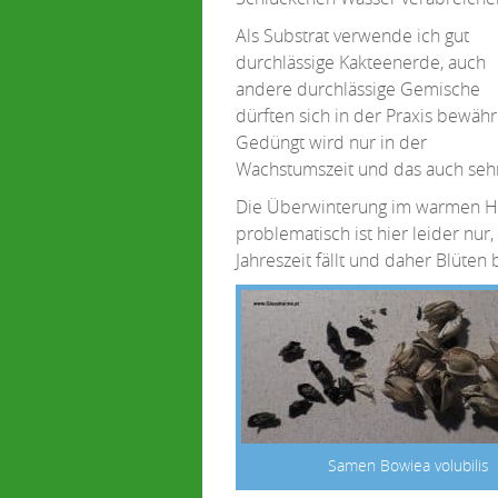
Als Substrat verwende ich gut
durchlässige Kakteenerde, auch
andere durchlässige Gemische
dürften sich in der Praxis bewähr
Gedüngt wird nur in der
Wachstumszeit und das auch sehr
Die Überwinterung im warmen Haus
problematisch ist hier leider nur
Jahreszeit fällt und daher Blüten
Samen Bowiea volubilis