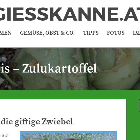
GIESSKANNE.A
MEN
GEMÜSE, OBST & CO.
TIPPS
FOTOS
I
is – Zulukartoffel
die giftige Zwiebel
 auf