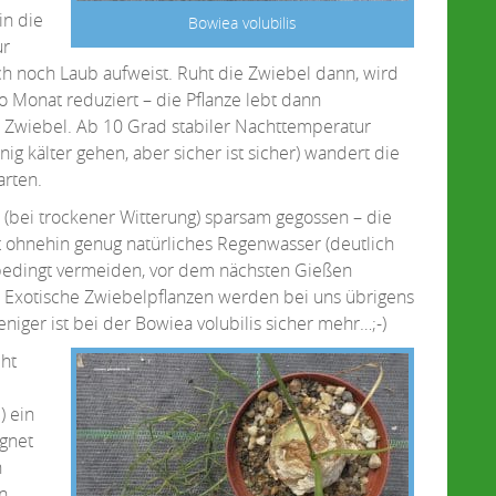
in die
Bowiea volubilis
ur
ch noch Laub aufweist. Ruht die Zwiebel dann, wird
 Monat reduziert – die Pflanze lebt dann
 Zwiebel. Ab 10 Grad stabiler Nachttemperatur
g kälter gehen, aber sicher ist sicher) wandert die
arten.
bei trockener Witterung) sparsam gegossen – die
lt ohnehin genug natürliches Regenwasser (deutlich
unbedingt vermeiden, vor dem nächsten Gießen
. Exotische Zwiebelpflanzen werden bei uns übrigens
iger ist bei der Bowiea volubilis sicher mehr…;-)
ht
) ein
egnet
n
n.