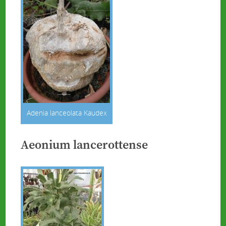
Adenia lanceolata Kaudex
Aeonium lancerottense