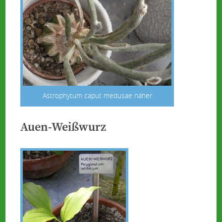
Astrophytum caput medusae näher
Auen-Weißwurz