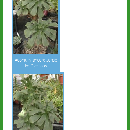
Aeonium lancerottense
im Glashaus