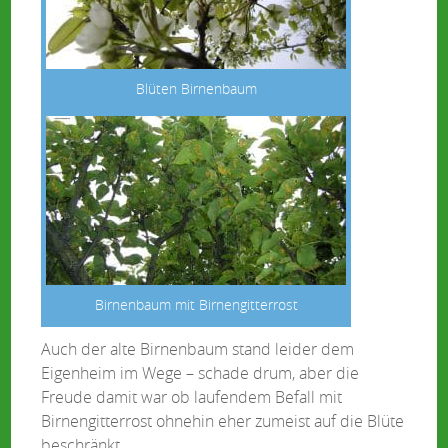
Blüten Birnenbaum
Birnenbaum mit Birnengitterrost
Auch der alte Birnenbaum stand leider dem
Eigenheim im Wege – schade drum, aber die
Freude damit war ob laufendem Befall mit
Birnengitterrost ohnehin eher zumeist auf die Blüte
beschränkt…