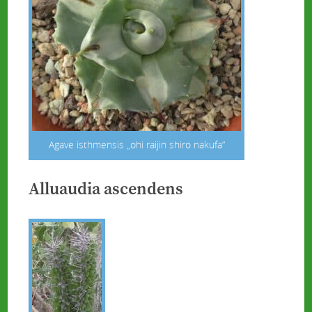
Agave isthmensis „ohi raijin shiro nakufa“
Alluaudia ascendens