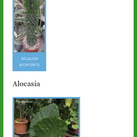
Alluaudia
ascendens
Alocasia