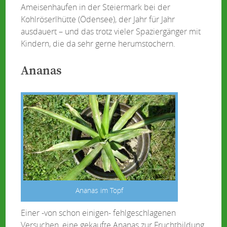
Ameisenhaufen in der Steiermark bei der
Kohlröserlhütte (Ödensee), der Jahr für Jahr
ausdauert – und das trotz vieler Spaziergänger mit
Kindern, die da sehr gerne herumstochern.
Ananas
Ananas im Topf
Einer -von schon einigen- fehlgeschlagenen
Versuchen, eine gekaufte Ananas zur Fruchtbildung