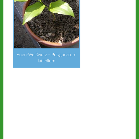
Auen-Weißwurz – Polygonatum
latifolium