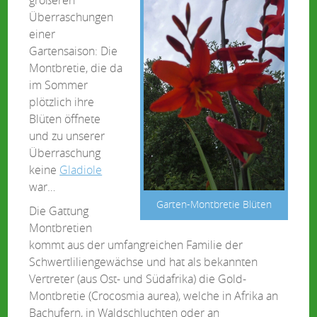
Überraschungen
einer
Gartensaison: Die
Montbretie, die da
im Sommer
plötzlich ihre
Blüten öffnete
und zu unserer
Überraschung
keine
Gladiole
war…
Garten-Montbretie Blüten
Die Gattung
Montbretien
kommt aus der umfangreichen Familie der
Schwertliliengewächse und hat als bekannten
Vertreter (aus Ost- und Südafrika) die Gold-
Montbretie (Crocosmia aurea), welche in Afrika an
Bachufern, in Waldschluchten oder an