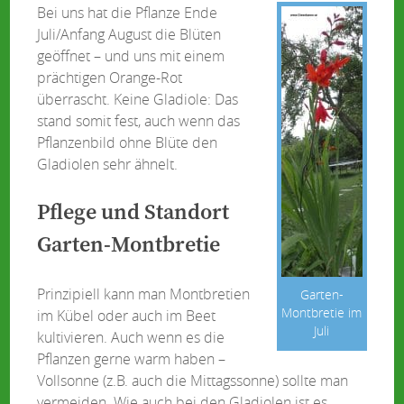
Bei uns hat die Pflanze Ende
Juli/Anfang August die Blüten
geöffnet – und uns mit einem
prächtigen Orange-Rot
überrascht. Keine Gladiole: Das
stand somit fest, auch wenn das
Pflanzenbild ohne Blüte den
Gladiolen sehr ähnelt.
Pflege und Standort
Garten-Montbretie
Prinzipiell kann man Montbretien
Garten-
Montbretie im
im Kübel oder auch im Beet
Juli
kultivieren. Auch wenn es die
Pflanzen gerne warm haben –
Vollsonne (z.B. auch die Mittagssonne) sollte man
vermeiden. Wie auch bei den Gladiolen ist es