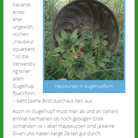
Variante
eines
eher
ungewöh
nlichen
„Hauswur
zquartiers
“ ist die
Verwendu
ng einer
alten
Gugelhup
Hauswurzen in Gugelhupfform
fbackform
– sieht (siehe Bild) durchaus nett aus.
Auch im Gugelhupf muss man ab und an (selten)
einmal nachsehen ob noch genügen Erde
vorhanden ist – aber Hauswurzen sind ja keine
Diven und halten karge Zeiten gut durch.