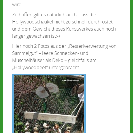
wird.
Zu hoffen gilt es natürlich auch, dass die
Hollywoodschaukel nicht zu schnell durchrostet
und dem Gewicht dieses Kunstwerkes auch noch
länger gewachsen ist;-)
Hier noch 2 Fotos aus der „Resterlverwertung von
Sammelgut“ – leere Schnecken- und
Muschelhäuser als Deko – gleichfalls am
„Hollywoodbeet“ untergebracht: