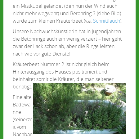
ein Mistkübel gelandet (den nun der Wind auch
nicht mehr wegweht) und Betonring 3 (siehe Bild)
wurde zum kleinen Kräuterbeet (v.a.
Schnittlauch
).
Unsere Nachwuchskünstlerin hat in Jugendjahren
die Betonringe auch ein wenig verziert – hier geht
zwar der Lack schon ab, aber die Ringe leisten
nach wie vor gute Dienste!
Kräuterbeet Nummer 2 ist nicht gleich beim
Hinterausgang des Hauses positioniert und
beinhaltet somit die Kräuter, die man seltener
benötigt:
Eine alte
Badewa
nne
(seinerze
it vom
Nachbar