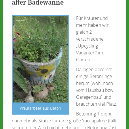
alter Badewanne
Für Kräuter und
mehr haben wir
gleich 2
verschiedene
„Upcycling-
Varianten“ im
Garten:
Da lagen dereinst
einige Betonringe
herum (wohl noch
vom Hausbau bzw.
Garagenbau) und
brauchten viel Platz.
Kräuterbeet aus Beton
Betonring 1 dient
nunmehr als Stütze für eine große Yuccapalme (fällt
seitdem bei Wind nicht mehr um), in Betonring 2 ist