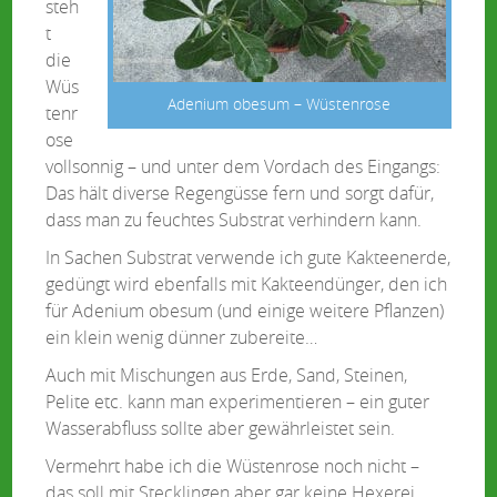
steh
t
die
Wüs
Adenium obesum – Wüstenrose
tenr
ose
vollsonnig – und unter dem Vordach des Eingangs:
Das hält diverse Regengüsse fern und sorgt dafür,
dass man zu feuchtes Substrat verhindern kann.
In Sachen Substrat verwende ich gute Kakteenerde,
gedüngt wird ebenfalls mit Kakteendünger, den ich
für Adenium obesum (und einige weitere Pflanzen)
ein klein wenig dünner zubereite…
Auch mit Mischungen aus Erde, Sand, Steinen,
Pelite etc. kann man experimentieren – ein guter
Wasserabfluss sollte aber gewährleistet sein.
Vermehrt habe ich die Wüstenrose noch nicht –
das soll mit Stecklingen aber gar keine Hexerei