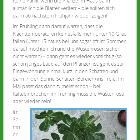
Keine Panik, wenn die Pflanze im Haus dann
allmählich die Blätter verliert – die sollten sich
dann ab nächstem Frühjahr wieder zeigen!
Im Frühling dann darauf warten, dass die
Nachttemperaturen keinesfalls mehr unter 10 Grad
fallen (unter 15 hat es bei uns sogar oft im Sommer,
darauf möchten ich und die Wüstenrosen sicher
nicht warten) – dann geht es wieder vorsichtig (so
schon junges Laub auf den Pflanzen ist, geht es zur
Eingewöhnung einmal kurz in den Schatten und
dann in den Sonne-Schatten-Bereich) ins Freie. Im
Mai passt das dann zumeist schon – bei
Kälteeinbrüchen im Frühling muss die Wüstenrose
aber wieder rein!
Im
So
mm
er