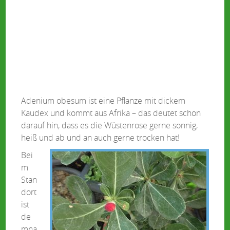
Adenium obesum ist eine Pflanze mit dickem
Kaudex und kommt aus Afrika – das deutet schon
darauf hin, dass es die Wüstenrose gerne sonnig,
heiß und ab und an auch gerne trocken hat!
Bei
m
Stan
dort
ist
de
mna