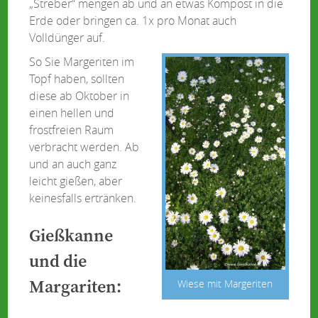
„Streber“ mengen ab und an etwas Kompost in die
Erde oder bringen ca. 1x pro Monat auch
Volldünger auf.
So Sie Margeriten im
Topf haben, sollten
diese ab Oktober in
einen hellen und
frostfreien Raum
verbracht werden. Ab
und an auch ganz
leicht gießen, aber
keinesfalls ertränken.
Gießkanne
und die
Margariten:
Wiese mit Margeriten