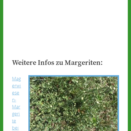
Weitere Infos zu Margeriten:
Mag
erwi
ese
n-
Mar
geri
te
bei