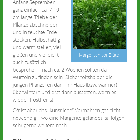
Anfang September
ganz einfach ca. 7-10
cm lange Triebe der
Pflanze abschneiden
und in feuchte Erde
stecken. Halbschattig
und warm stellen, viel
gießen und vielleicht
Margeriten vor Blüte
auch zusätzlich
besprühen – nach ca. 2 Wochen sollten dann
Wurzeln zu finden sein. Sicherheitshalber die
jungen Pflänzchen dann im Haus (bzw. wärmer)
überwintern und erst dann aussetzen, wenn es
wieder frostfrei ist.
Oft ist aber das „künstliche“ Vermehren gar nicht
notwendig – wo eine Margerite gelandet ist, folgen
sehr gerne weitere nach…