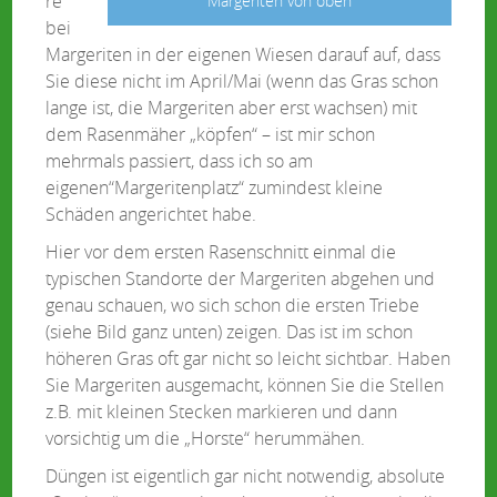
re
Margeriten von oben
bei
Margeriten in der eigenen Wiesen darauf auf, dass
Sie diese nicht im April/Mai (wenn das Gras schon
lange ist, die Margeriten aber erst wachsen) mit
dem Rasenmäher „köpfen“ – ist mir schon
mehrmals passiert, dass ich so am
eigenen“Margeritenplatz“ zumindest kleine
Schäden angerichtet habe.
Hier vor dem ersten Rasenschnitt einmal die
typischen Standorte der Margeriten abgehen und
genau schauen, wo sich schon die ersten Triebe
(siehe Bild ganz unten) zeigen. Das ist im schon
höheren Gras oft gar nicht so leicht sichtbar. Haben
Sie Margeriten ausgemacht, können Sie die Stellen
z.B. mit kleinen Stecken markieren und dann
vorsichtig um die „Horste“ herummähen.
Düngen ist eigentlich gar nicht notwendig, absolute