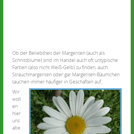
Ob der Beliebtheit der Margeriten (auch als
Schnittblume) sind im Handel auch oft untypische
Farben (also nicht Weiß-Gelb) zu finden, auch
Strauchmargeriten oder gar Margeriten-Bäumchen
tauchen immer häufiger in Geschäften auf.
Wir
woll
en
hier
uns
abe