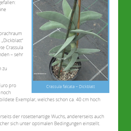
efallen:
öne
Sprachraum
 „Dickblatt“
ete Crassula
inden – sehr
n zu
Euro pro
Crassula falcata – Dickblatt
r noch
gebildete Exemplar, welches schon ca. 40 cm hoch
nerseits der rosettenartige Wuchs, andererseits auch
cher sich unter optimalen Bedingungen einstellt.