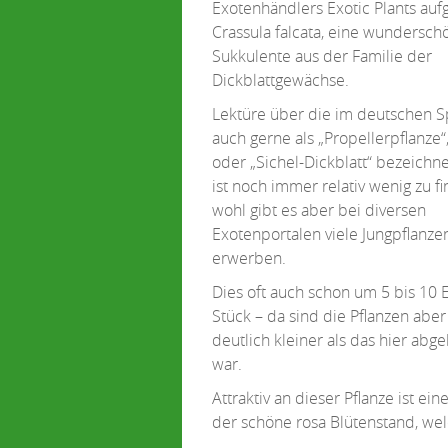
Exotenhändlers Exotic Plants aufg
Crassula falcata, eine wundersch
Sukkulente aus der Familie der
Dickblattgewächse.
Lektüre über die im deutschen 
auch gerne als „Propellerpflanze“,
oder „Sichel-Dickblatt“ bezeichn
ist noch immer relativ wenig zu f
wohl gibt es aber bei diversen
Exotenportalen viele Jungpflanze
erwerben.
Dies oft auch schon um 5 bis 10 
Stück – da sind die Pflanzen abe
deutlich kleiner als das hier ab
war.
Attraktiv an dieser Pflanze ist ei
der schöne rosa Blütenstand, wel