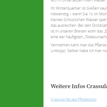
Im Winterquartier ist Gießen ka
notwendig – wenn Sie 1x im Mona
kleines Schlückchen Wasser spen
das ausreichen. Bei den Dickbla
ist in unseren Breiten wohl das „E
eine der häufigsten „Todesursach
Vermehren kann man die Pflanze 
Linktipp). Selber habe ich hier 
Weitere Infos Crassula
Crassula falcata Pflegetipps