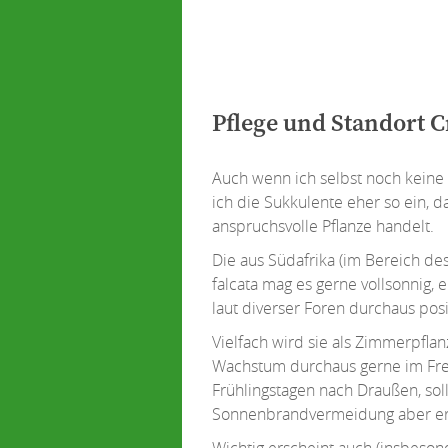
Pflege und Standort C
Auch wenn ich selbst noch keine 
ich die Sukkulente eher so ein, 
anspruchsvolle Pflanze handelt.
Die aus Südafrika (im Bereich d
falcata mag es gerne vollsonnig, e
laut diverser Foren durchaus posi
Vielfach wird sie als Zimmerpflan
Wachstum durchaus gerne im Frei
Frühlingstagen nach Draußen, so
Sonnenbrandvermeidung aber erst
Wichtig erscheint auch (insbesond