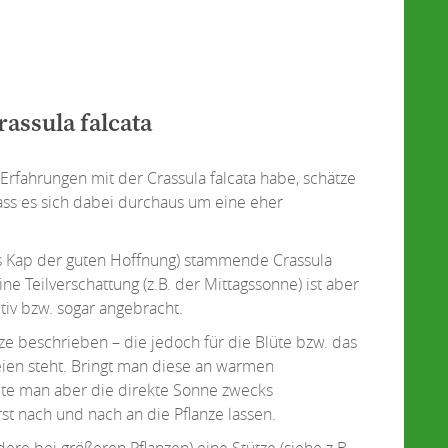
rassula falcata
Erfahrungen mit der Crassula falcata habe, schätze
dass es sich dabei durchaus um eine eher
es Kap der guten Hoffnung) stammende Crassula
ine Teilverschattung (z.B. der Mittagssonne) ist aber
tiv bzw. sogar angebracht.
ze beschrieben – die jedoch für die Blüte bzw. das
en steht. Bringt man diese an warmen
llte man aber die direkte Sonne zwecks
 nach und nach an die Pflanze lassen.
ere bei größeren Pflanzen) eine Stütze (siehe z.B.