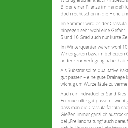
Bilder einer Pflanze im Handel) f
doch recht schön in die Höhe 
Im Sommer wird es der Crassula be
hingegen sehr wohl eine Gefahr. 
5 und 10 Grad auch nur kurze Zei
Im Winterquartier wären wohl 10 
Wintergärten bzw. im beheizten 
andere zur Verfügung habe, habe 
Als Substrat sollte qualitative Ka
gut passen – eine gute Drainage is
wichtig um Wurzelfäule zu verme
Auch ein individueller Sand-Kies-
Erdmix sollte gut passen – wichtig
dass man die Crassula falcata n
Gießen immer gänzlich austrockn
bei „Freilandhaltung“ auch darauf
sich in Untersetzern kein Wasser 