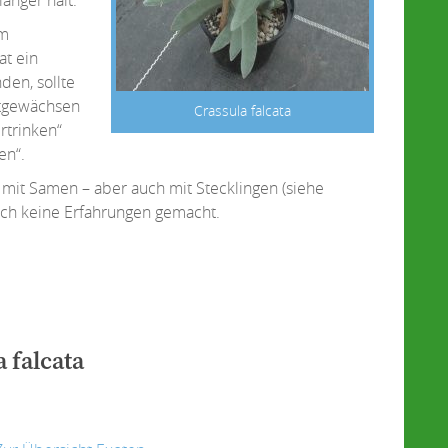
um
t ein
den, sollte
ttgewächsen
Crassula falcata
rtrinken“
en“.
mit Samen – aber auch mit Stecklingen (siehe
noch keine Erfahrungen gemacht.
 falcata