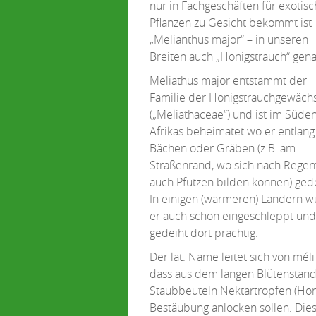
nur in Fachgeschäften für exotis
Pflanzen zu Gesicht bekommt ist
„Melianthus major“ – in unseren
Breiten auch „Honigstrauch“ gena
Meliathus major entstammt der
Familie der Honigstrauchgewäch
(„Meliathaceae“) und ist im Süde
Afrikas beheimatet wo er entlang
Bächen oder Gräben (z.B. am
Straßenrand, wo sich nach Regen
auch Pfützen bilden können) gede
In einigen (wärmeren) Ländern 
er auch schon eingeschleppt und
gedeiht dort prächtig.
Der lat. Name leitet sich von mél
dass aus dem langen Blütenstand 
Staubbeuteln Nektartropfen (Honi
Bestäubung anlocken sollen. Die