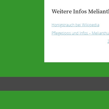
Weitere Infos Melian
Honigstrauch bei Wikipedia
Pflegetipps und Infos – Melianth