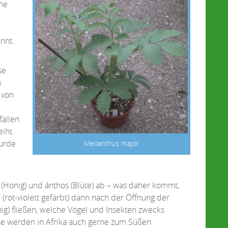
che
nnt.
se
n
 von
fällen
iht.
wurde
Melianthus major
i (Honig) und ánthos (Blüte) ab – was daher kommt,
(rot-violett gefärbt) dann nach der Öffnung der
g) fließen, welche Vögel und Insekten zwecks
se werden in Afrika auch gerne zum Süßen