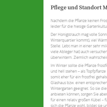
Pflege und Standort 
Nachdem die Pflanze keinen Frost 
leider für die hiesige Gartenkult
Der Honigstrauch mag volle Sonn
Winterquartier kommt), viel Wär
Stelle. Lebt man in einer sehr 
viele Ableger hat) auch versuchen
überwintern. Ziemlich wahrschein
Im Winter sollte die Pflanze frostf
und hell stehen – als Topfpflanze i
somit eher für ein frostfrei gehal
Glashaus bzw. einen entspreche
Wintergarten geeignet. So sie die
anbieten können, sorgen Sie abe
für einen relativ großen Kübel – f
sich die Pfanze wohl, bildet sie u